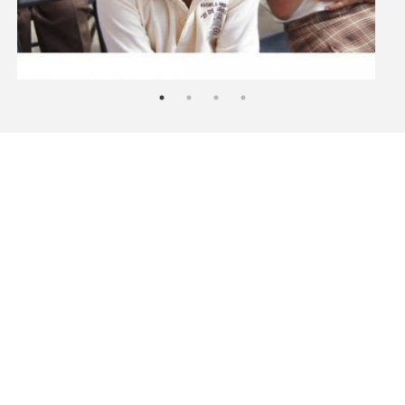
DIRECCIÓN
Park Plaza Torre II Av. Javier Barros Sierra 540
Piso 1, Oficina 101, Santa Fe C.P. 01210,
Ciudad de México