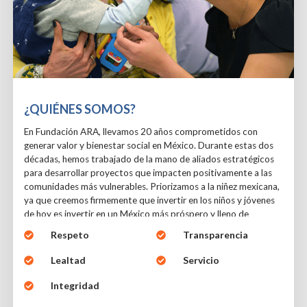
¿QUIÉNES SOMOS?
En Fundación ARA, llevamos 20 años comprometidos con
generar valor y bienestar social en México. Durante estas dos
décadas, hemos trabajado de la mano de aliados estratégicos
para desarrollar proyectos que impacten positivamente a las
comunidades más vulnerables. Priorizamos a la niñez mexicana,
ya que creemos firmemente que invertir en los niños y jóvenes
de hoy es invertir en un México más próspero y lleno de
oportunidades para las futuras generaciones. Los valores que
Respeto
Transparencia
nos representan y guían nuestro trabajo son: Respeto,
Transparencia, Lealtad, Servicio e Integridad. Estos principios
Lealtad
Servicio
son la base sobre la que construimos cada acción y decisión
que tomamos, asegurando que nuestro impacto sea siempre
Integridad
positivo y sustentable.